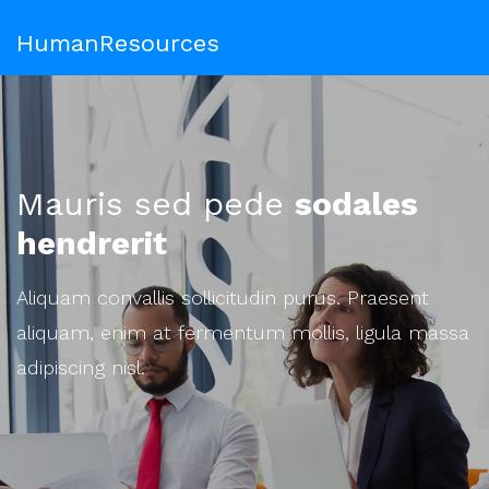
HumanResources
Mauris sed pede
sodales
hendrerit
Aliquam convallis sollicitudin purus. Praesent
aliquam, enim at fermentum mollis, ligula massa
adipiscing nisl.